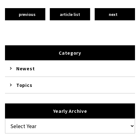
previous
article list
next
Category
Newest
Topics
Yearly Archive